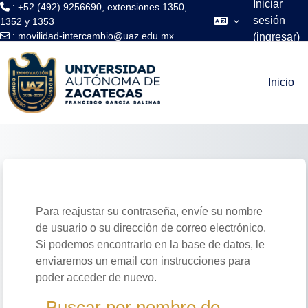
Iniciar
: +52 (492) 9256690, extensiones 1350,
sesión
1352 y 1353
:
movilidad-intercambio@uaz.edu.mx
(ingresar)
Saltar al contenido principal
Inicio
Para reajustar su contraseña, envíe su nombre
de usuario o su dirección de correo electrónico.
Si podemos encontrarlo en la base de datos, le
enviaremos un email con instrucciones para
poder acceder de nuevo.
Buscar por nombre de usuario
Buscar por nombre de